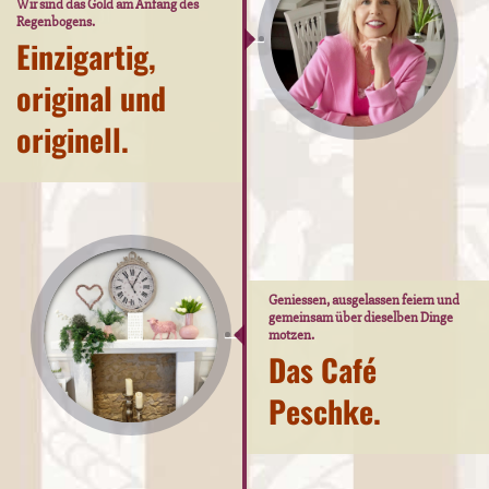
Wir sind das Gold am Anfang des
Regenbogens.
Einzigartig,
Kontakt
original und
originell.
Datenschutz
Geniessen, ausgelassen feiern und
gemeinsam über dieselben Dinge
motzen.
Das Café
Peschke.