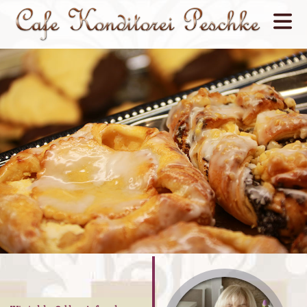
Cafe
Konditorei
Kuchen
&
Torten
Öffnungszeiten